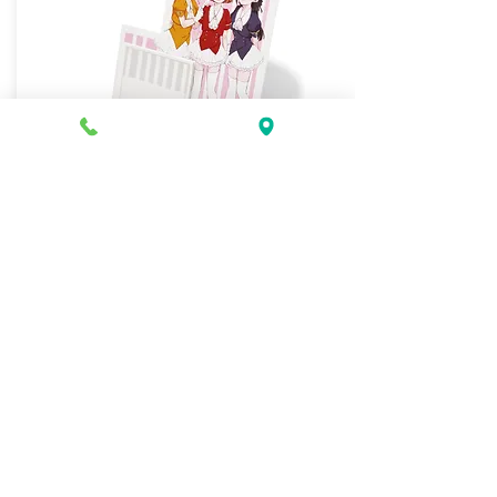
STAND PETTA L
【スタンドペッタ エル】
製品サイズ：
(約)100×160×4mm
付箋サイズ：60
(糊)×70mm
20枚綴